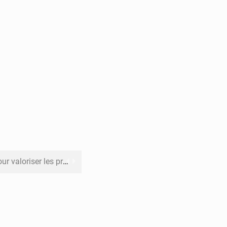
its forestiers non ligneux
rer les investissements
o sa feuille de route