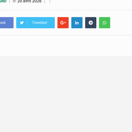
5 août 2026
Assassinat de l’entrepreneur sportif Vally Amisi : le principal sus
le:
20 avril 2026
UANO
5 août 2026
Compétitions africaines : la CAF ferme la porte à l’AC Lé
book
Tweetez!