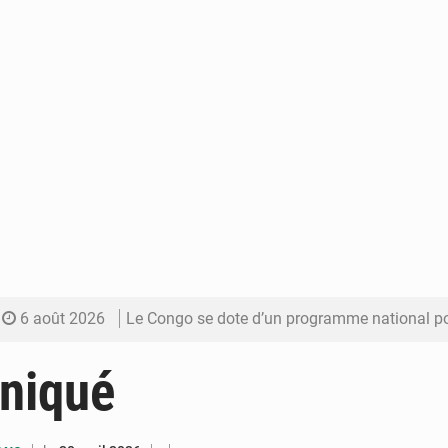
6 août 2026
Le Congo se dote d’un programme national pour valoriser les produ
5 août 2026
Congo-Électricité : la BAD renforce son appui pour accélé
niqué
5 août 2026
Cémac : la Commission présente à Denis Sassou N’Guess