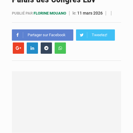
Compétitions africaines : la CAF ferme la porte à l’AC Léopards et à l’AS Otohô
le:
11 mars 2026
PUBLIÉ PAR
FLORINE MOUANO
Congo : l’UDSN célèbre 393 nouveaux diplômés et mise sur l’excellence académique
Congo : deux nouveaux ambassadeurs présentent leurs lettres de créance
Partager sur Facebook
Tweetez!