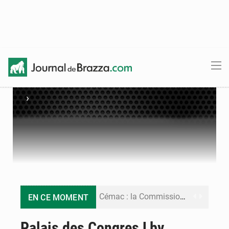
›
Cémac : la Commission présente à Denis Sassou N’Guesso sa feuille de route
EN CE MOMENT
Assassinat de l’entrepreneur sportif Vally Amisi : le principal suspect arrêté à Brazzaville
Palais des Congres Lbv