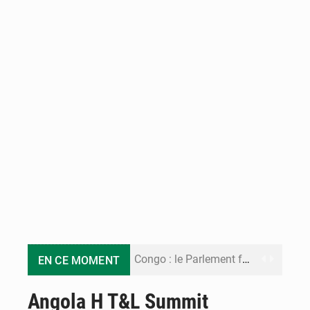
Congo : le Parlement formule 28 recommandations sur le Cadre budgétaire 2027-2029
EN CE MOMENT
Congo : Brazzaville se dote d’un plan d’action pour renforcer sa résilience climatique
Angola H T&L Summit