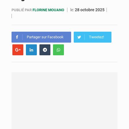
Congo : la Grande foire agricole pour renforcer la souveraineté alimentaire
le:
28 octobre 2025
PUBLIÉ PAR
FLORINE MOUANO
Congo-RDC : Brazzaville et Kinshasa renforcent leur coopération en faveur de la jeunesse
Le Congo se dote d’un programme national pour valoriser les produits forestiers non ligneux
Partager sur Facebook
Tweetez!