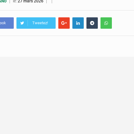
5 août 2026
Compétitions africaines : la CAF ferme la porte à l’AC Lé
le:
27 mars 2026
UANO
4 août 2026
Congo : l’UDSN célèbre 393 nouveaux diplômés et mise sur l
book
Tweetez!