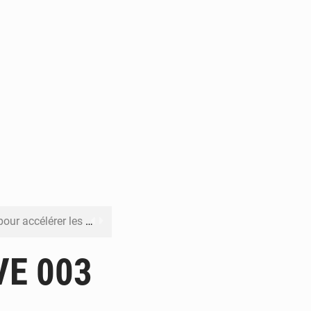
rer les investissements
o sa feuille de route
VE 003
pect arrêté à Brazzaville