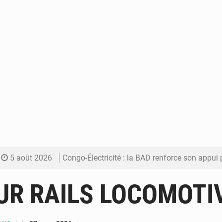
5 août 2026
Congo-Électricité : la BAD renforce son appui pour accélé
5 août 2026
Cémac : la Commission présente à Denis Sassou N’Guess
UR RAILS LOCOMOTI
5 août 2026
Assassinat de l’entrepreneur sportif Vally Amisi : le principal sus