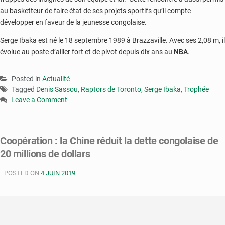
au basketteur de faire état de ses projets sportifs qu’il compte
développer en faveur de la jeunesse congolaise.
Serge Ibaka est né le 18 septembre 1989 à Brazzaville. Avec ses 2,08 m, il
évolue au poste d’ailier fort et de pivot depuis dix ans au
NBA
.
Posted in
Actualité
Tagged
Denis Sassou
,
Raptors de Toronto
,
Serge Ibaka
,
Trophée
Leave a Comment
on
Basketball:
Denis
Coopération : la Chine réduit la dette congolaise de
Sassou
20 millions de dollars
N’Guesso
reçoit
POSTED ON
Serge
4 JUIN 2019
Ibaka