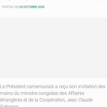
pour
POSTED ON
22 OCTOBRE 2020
la
production
d’huile
de
ricin
à
l’échelle
industrielle
Le Président camerounais a reçu son invitation des
mains du ministre congolais des Affaires
étrangères et de la Coopération, Jean Claude
Gakosso.