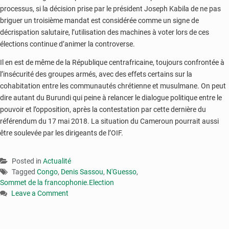
processus, si la décision prise par le président Joseph Kabila de ne pas
briguer un troisième mandat est considérée comme un signe de
décrispation salutaire, l’utilisation des machines à voter lors de ces
élections continue d’animer la controverse.
Il en est de même de la République centrafricaine, toujours confrontée à
l’insécurité des groupes armés, avec des effets certains sur la
cohabitation entre les communautés chrétienne et musulmane. On peut
dire autant du Burundi qui peine à relancer le dialogue politique entre le
pouvoir et l’opposition, après la contestation par cette dernière du
référendum du 17 mai 2018. La situation du Cameroun pourrait aussi
être soulevée par les dirigeants de l’OIF.
Posted in
Actualité
Tagged
Congo
,
Denis Sassou
,
N'Guesso
,
Sommet de la francophonie.Election
Leave a Comment
on
Arménie:
le