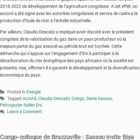
2018-2022 de développement de l’agriculture congolaise. A cet effet, un
accord a été signé avec les autorités congolaises et servira de cadre à la
production d’huile de ricin à l’échelle industrielle.
Par ailleurs, Claudio Descalzi a expliqué avoir discuté avec le président
congolais de la valorisation du gaz dans un pays producteur où la
majeure partie du gaz associé au pétrole brut est torchée. Cette
démarche qui s’appuie sur l’engagement d’Eni à participer à la
décarbonation du mix énergétique des pays africains où la société est
présente, vise, affirme-t-il à garantir le développement et la diversification
économique du pays.
Posted in
Energie
Tagged
Accord
,
Claudio Descalzi
,
Congo
,
Denis Sassou
,
Pétrogazier italien Eni
Leave a Comment
on
Congo
:
Congo-colloque de Brazzaville : Sassou invite Biya
accord