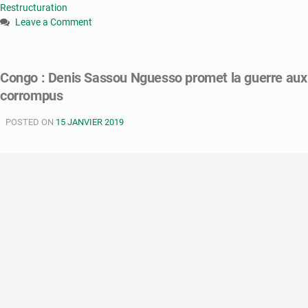
Restructuration
Leave a Comment
on
Coopération
:
Congo : Denis Sassou Nguesso promet la guerre aux
la
corrompus
Chine
réduit
POSTED ON
la
15 JANVIER 2019
dette
congolaise
de
20
millions
de
dollars