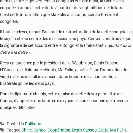
dernier, entre le gouvernement congolais et Exim bank, la Chine s’est
engagée à annuler cette dette à hauteur de vingt millions de dollars.
C’est cette information que Ma Fulin allait annoncer au Président
congolais.
Il faut le relever, depuis l’accord de restructuration de la dette congolaise,
le sujet a été au centre des discussions au pays. Certains ont trouvé que
la signature de cet accord entre le Congo et la Chine était
« ajoutait de la
dette à la dette »
.
Reçu en audience par le président de la République, Denis Sassou
N’Guesso, le diplomate chinois, Ma Fulin, a précisé que l’annulation de
vingt millions de dollars s’inscrit dans le cadre de la coopération
bilatérale qui lie les deux pays.
Pour le diplomate chinois, cette remise de dette devra permettre au
Congo, d’apporter une bouffée d’oxygène à son économie qui traverse
quelques difficultés.
Posted in
Politique
Tagged
Chine
,
Congo
,
Coopération
,
Denis Sassou
,
Dette
,
Ma Fulin
,