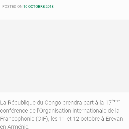
Sassou
POSTED ON
10 OCTOBRE 2018
Nguesso
promet
la
guerre
aux
corrompus
ème
La République du Congo prendra part à la 17
conférence de l’Organisation internationale de la
Francophonie (OIF), les 11 et 12 octobre à Erevan
en Arménie.