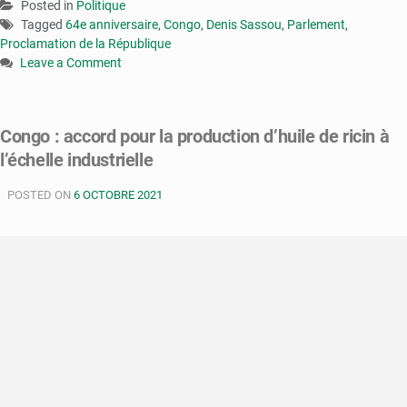
Posted in
Politique
Tagged
64e anniversaire
,
Congo
,
Denis Sassou
,
Parlement
,
Proclamation de la République
Leave a Comment
on
Congo
:
Congo : accord pour la production d’huile de ricin à
Sassou-
l’échelle industrielle
Nguesso
met
POSTED ON
un
6 OCTOBRE 2021
point
d’honneur
à
la
lutte
contre
la
corruption