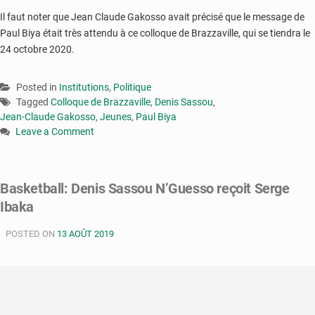
Il faut noter que Jean Claude Gakosso avait précisé que le message de
Paul Biya était très attendu à ce colloque de Brazzaville, qui se tiendra le
24 octobre 2020.
Posted in
Institutions
,
Politique
Tagged
Colloque de Brazzaville
,
Denis Sassou
,
Jean-Claude Gakosso
,
Jeunes
,
Paul Biya
Leave a Comment
on
Congo-
colloque
Basketball: Denis Sassou N’Guesso reçoit Serge
de
Ibaka
Brazzaville
:
POSTED ON
Sassou
13 AOÛT 2019
invite
Biya