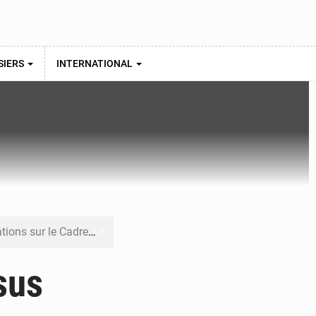
SIERS
INTERNATIONAL
re budgétaire 2027-2029
 sa résilience climatique
sus
veraineté alimentaire