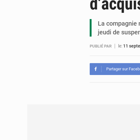
d’acqui
La compagnie n
jeudi de suspen
le:
11 sept
PUBLIÉ PAR
Partager sur Face