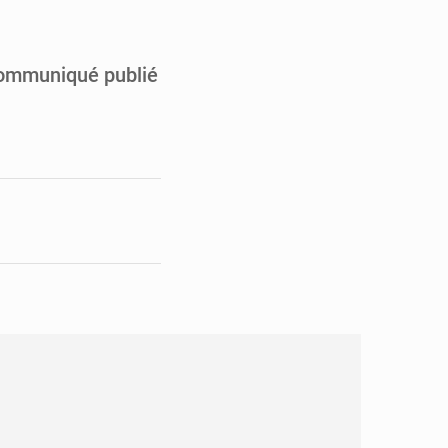
en faveur de la jeunesse
its forestiers non ligneux
communiqué publié