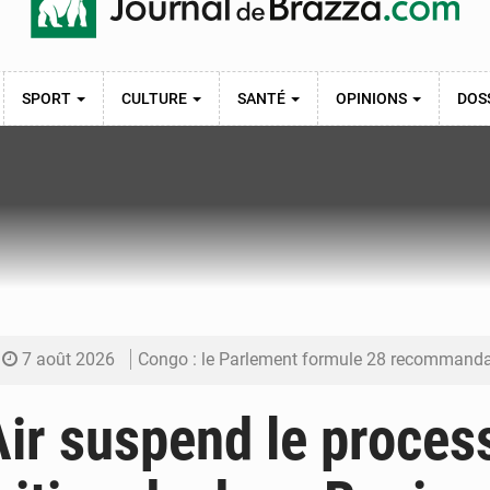
SPORT
CULTURE
SANTÉ
OPINIONS
DOS
7 août 2026
Congo : le Parlement formule 28 recommandations sur le Cad
7 août 2026
Congo : Brazzaville se dote d’un plan d’action pour renforcer
ir suspend le proces
7 août 2026
Congo : la Grande foire agricole pour renforcer la sou