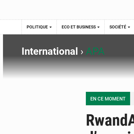
POLITIQUE
ECO ET BUSINESS
SOCIÉTÉ
International
›
APA
EN CE MOMENT
RwandA