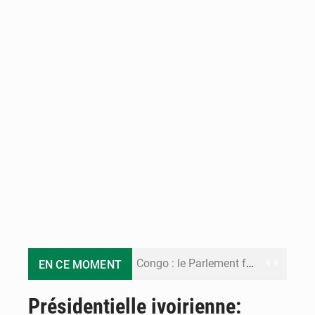
Congo : le Parlement formule 28 recommandations sur le Cadre budgétaire 2027-2029
EN CE MOMENT
Congo : Brazzaville se dote d’un plan d’action pour renforcer sa résilience climatique
Présidentielle ivoirienne: