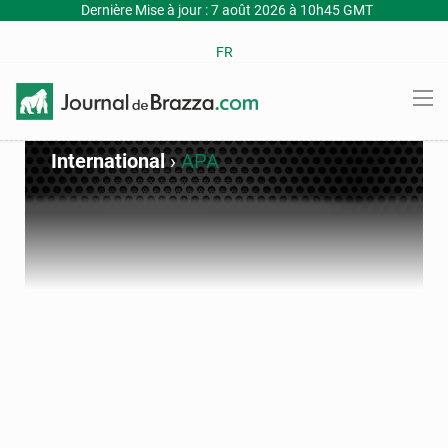
Dernière Mise à jour : 7 août 2026 à 10h45 GMT
FR
International
›
APA