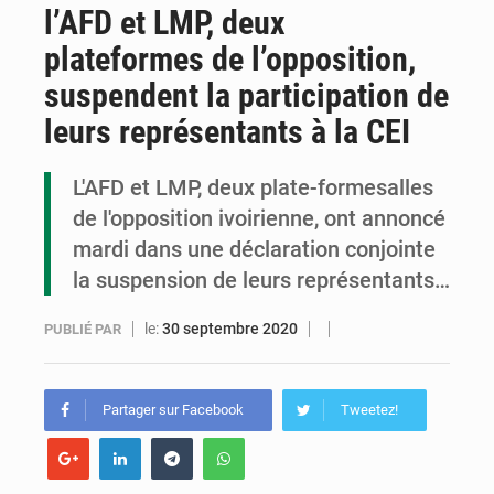
l’AFD et LMP, deux
Congo : la Grande foire agricole pour renforcer la souveraineté alimentaire
plateformes de l’opposition,
Congo-RDC : Brazzaville et Kinshasa renforcent leur coopération en faveur de la jeunesse
suspendent la participation de
Le Congo se dote d’un programme national pour valoriser les produits forestiers non ligneux
leurs représentants à la CEI
L'AFD et LMP, deux plate-formesalles
de l'opposition ivoirienne, ont annoncé
mardi dans une déclaration conjointe
la suspension de leurs représentants…
le:
30 septembre 2020
PUBLIÉ PAR
Partager sur Facebook
Tweetez!