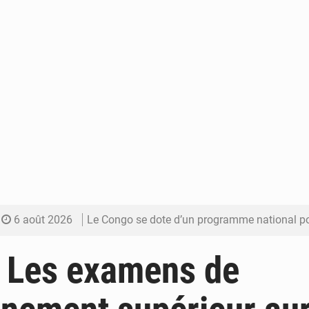
6 août 2026
Le Congo se dote d’un programme national pour valoriser les produ
5 août 2026
Congo-Électricité : la BAD renforce son appui pour accélé
: Les examens de
5 août 2026
Cémac : la Commission présente à Denis Sassou N’Guess