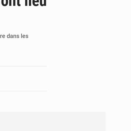
ont lieu
pect arrêté à Brazzaville
opards et à l’AS Otohô
re dans les