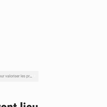
its forestiers non ligneux
rer les investissements
o sa feuille de route