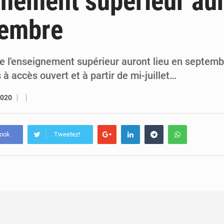
gnement supérieur aur
5 août 2026
Assassinat de l’entrepreneur sportif Vally Amisi : le principal sus
tembre
5 août 2026
Compétitions africaines : la CAF ferme la porte à l’AC Lé
 l'enseignement supérieur auront lieu en septemb
à accès ouvert et à partir de mi-juillet…
2020
book
Tweetez!