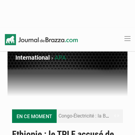
International
›
APA
Congo-Électricité : la BAD renforce son appui pour accélérer les investissements
EN CE MOMENT
Cémac : la Commission présente à Denis Sassou N’Guesso sa feuille de route
Ethiopie : le TPLF accusé de