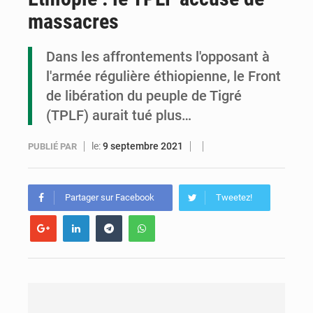
massacres
Assassinat de l’entrepreneur sportif Vally Amisi : le principal suspect arrêté à Brazzaville
Compétitions africaines : la CAF ferme la porte à l’AC Léopards et à l’AS Otohô
Dans les affrontements l'opposant à
l'armée régulière éthiopienne, le Front
Congo : l’UDSN célèbre 393 nouveaux diplômés et mise sur l’excellence académique
de libération du peuple de Tigré
(TPLF) aurait tué plus…
le:
9 septembre 2021
PUBLIÉ PAR
Partager sur Facebook
Tweetez!