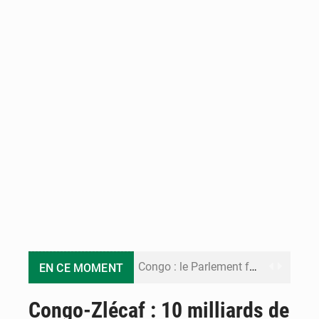
Congo : le Parlement formule 28 recommandations sur le Cadre budgétaire 2027-2029
EN CE MOMENT
Congo : Brazzaville se dote d’un plan d’action pour renforcer sa résilience climatique
Congo-Zlécaf : 10 milliards de