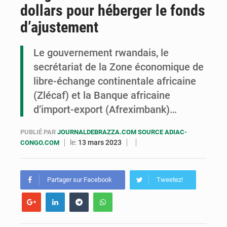
dollars pour héberger le fonds
Congo : la Grande foire agricole pour renforcer la souveraineté alimentaire
d’ajustement
Congo-RDC : Brazzaville et Kinshasa renforcent leur coopération en faveur de la jeunesse
Le gouvernement rwandais, le
Le Congo se dote d’un programme national pour valoriser les produits forestiers non ligneux
secrétariat de la Zone économique de
libre-échange continentale africaine
(Zlécaf) et la Banque africaine
d’import-export (Afreximbank)…
PUBLIÉ PAR
JOURNALDEBRAZZA.COM SOURCE ADIAC-
le:
13 mars 2023
CONGO.COM
Partager sur Facebook
Tweetez!