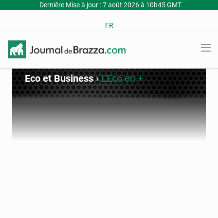
Dernière Mise à jour : 7 août 2026 à 10h45 GMT
FR
Eco et Business
›
L'Eco en +