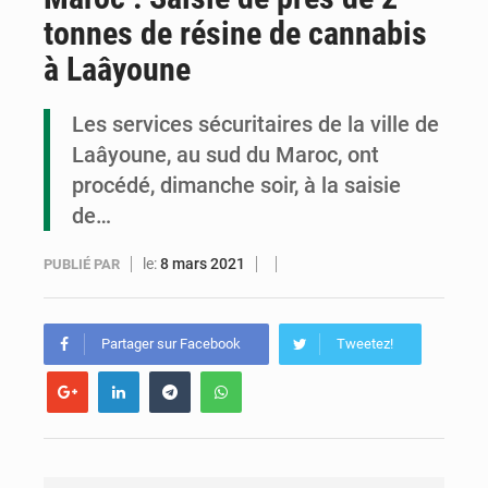
tonnes de résine de cannabis
Assassinat de l’entrepreneur sportif Vally Amisi : le principal suspect arrêté à Brazzaville
à Laâyoune
Compétitions africaines : la CAF ferme la porte à l’AC Léopards et à l’AS Otohô
Les services sécuritaires de la ville de
Congo : l’UDSN célèbre 393 nouveaux diplômés et mise sur l’excellence académique
Laâyoune, au sud du Maroc, ont
procédé, dimanche soir, à la saisie
de…
le:
8 mars 2021
PUBLIÉ PAR
Partager sur Facebook
Tweetez!