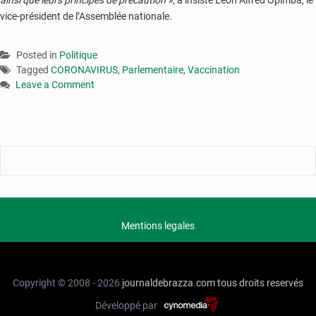
ainsi que leurs principes de précaution »
, a insisté Léon Alfred Opimba, le
vice-président de l’Assemblée nationale.
Posted in
Politique
Tagged
CORONAVIRUS
,
Parlementaire
,
Vaccination
Leave a Comment
on
Congo
:
les
parlementaires
demandent
au
gouvernement
d’élargir
Mentions legales
la
couverture
vaccinale
Copyright © 2008 - 2026
journaldebrazza.com
tous droits reservés
Développé par