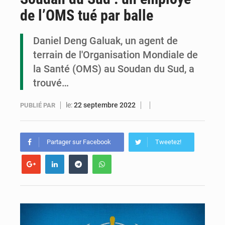
de l’OMS tué par balle
Congo : la Grande foire agricole pour renforcer la souveraineté alimentaire
Congo-RDC : Brazzaville et Kinshasa renforcent leur coopération en faveur de la jeunesse
Daniel Deng Galuak, un agent de
terrain de l'Organisation Mondiale de
Le Congo se dote d’un programme national pour valoriser les produits forestiers non ligneux
la Santé (OMS) au Soudan du Sud, a
trouvé…
le:
22 septembre 2022
PUBLIÉ PAR
Partager sur Facebook
Tweetez!