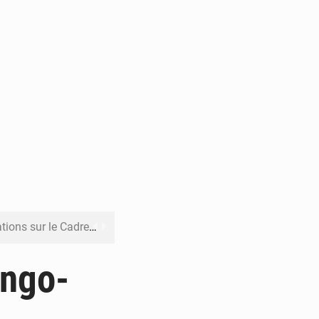
re budgétaire 2027-2029
 sa résilience climatique
ongo-
veraineté alimentaire