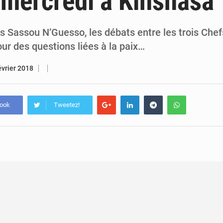
mercredi à Kinshasa
7 août 2026
Congo-RDC : Brazzaville et Kinshasa renforcent leur coopération 
6 août 2026
Le Congo se dote d’un programme national pour valoriser les produ
is Sassou N’Guesso, les débats entre les trois Chef
ur des questions liées à la paix…
évrier 2018
book
Tweetez!