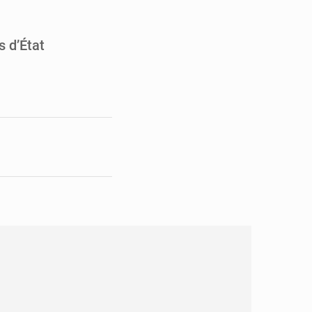
en faveur de la jeunesse
its forestiers non ligneux
s d’État