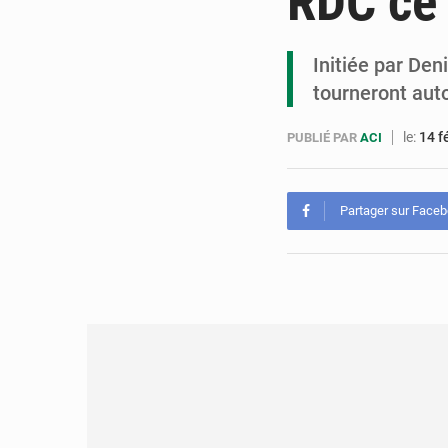
RDC ce 
Initiée par Den
tourneront auto
le:
14 f
PUBLIÉ PAR
ACI
Partager sur Face