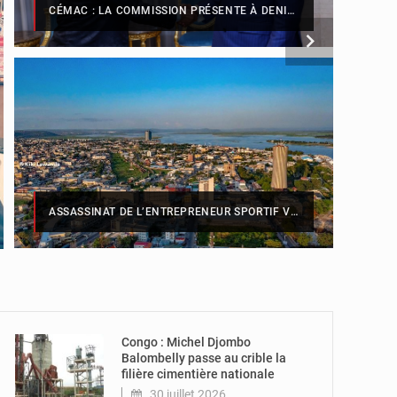
CÉMAC : LA COMMISSION PRÉSENTE À DENIS SASSOU N’GUESSO SA FEUILLE DE ROUTE
aville
© DR
ASSASSINAT DE L’ENTREPRENEUR SPORTIF VALLY AMISI : LE PRINCIPAL SUSPECT ARRÊTÉ À BRAZZAVILLE
© DR
© DR
Congo : Michel Djombo
Balombelly passe au crible la
filière cimentière nationale
30 juillet 2026