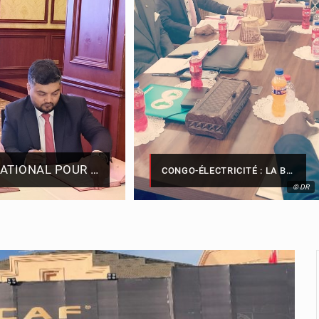
nte à Denis Sassou N’Guesso sa feuille de route
sportif Vally Amisi : le principal suspect arrêté à Brazz
 CAF ferme la porte à l’AC Léopards et à l’AS Otohô
LE CONGO SE DOTE D’UN PROGRAMME NATIONAL POUR VALORISER LES PRODUITS FORESTIERS NON LIGNEUX
CONGO-ÉLECTRICITÉ : LA BAD RENFORCE SON APPUI POUR ACCÉLÉRER LES INVESTISSEMENTS
© DR
© DR