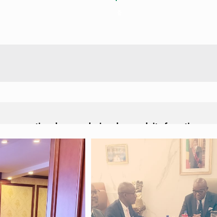
amme national pour valoriser les produits forestiers no
enforce son appui pour accélérer les investissements