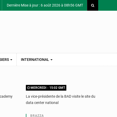
Dernière Mise à jour : 6 août 2026 à 08h56 GMT
SIERS
INTERNATIONAL
MERCREDI - 15:02 GMT
LUND
 Academy
La vice-présidente de la BAD visite le site du
Kindam
data center national
blessé
BRAZZA
BR