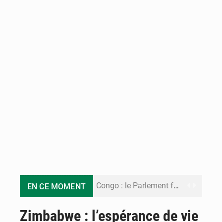
Congo : le Parlement formule 28 recommandations sur le Cadre budgétaire 2027-2029
EN CE MOMENT
Congo : Brazzaville se dote d’un plan d’action pour renforcer sa résilience climatique
Zimbabwe : l’espérance de vie