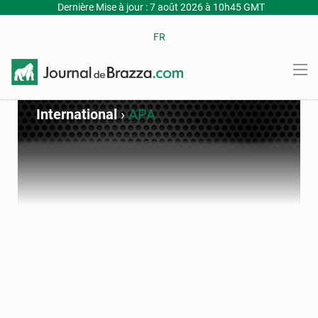
Dernière Mise à jour : 7 août 2026 à 10h45 GMT
FR
International
›
APA