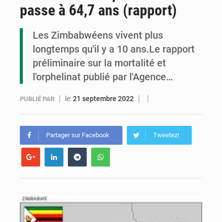
passe à 64,7 ans (rapport)
Congo : la Grande foire agricole pour renforcer la souveraineté alimentaire
Congo-RDC : Brazzaville et Kinshasa renforcent leur coopération en faveur de la jeunesse
Les Zimbabwéens vivent plus
longtemps qu'il y a 10 ans.Le rapport
Le Congo se dote d’un programme national pour valoriser les produits forestiers non ligneux
préliminaire sur la mortalité et
l'orphelinat publié par l'Agence…
le:
21 septembre 2022
PUBLIÉ PAR
Partager sur Facebook
Tweetez!