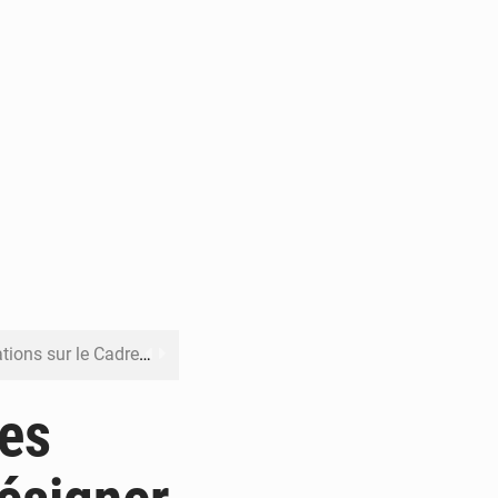
re budgétaire 2027-2029
 sa résilience climatique
des
veraineté alimentaire