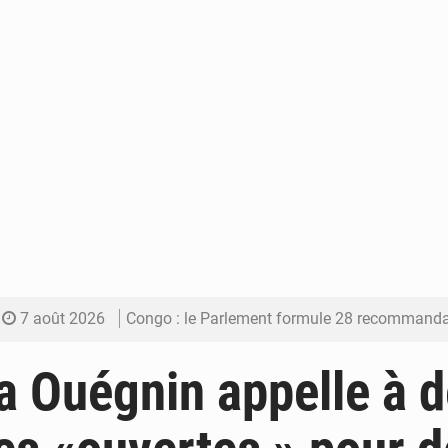
7 août 2026
Congo : le Parlement formule 28 recommandations sur le Cad
7 août 2026
Congo : Brazzaville se dote d’un plan d’action pour renforcer
 Ouégnin appelle à 
7 août 2026
Congo : la Grande foire agricole pour renforcer la sou