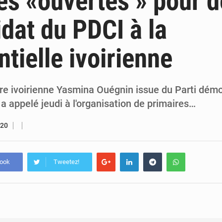
es «ouvertes » pour 
7 août 2026
Congo-RDC : Brazzaville et Kinshasa renforcent leur coopération 
idat du PDCI à la
6 août 2026
Le Congo se dote d’un programme national pour valoriser les produ
ntielle ivoirienne
re ivoirienne Yasmina Ouégnin issue du Parti dém
, a appelé jeudi à l'organisation de primaires…
020
book
Tweetez!