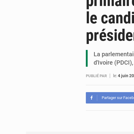
primair
le cand
préside
La parlementai
d'Ivoire (PDCI)
le:
4 juin 2
PUBLIÉ PAR
Partager sur Face