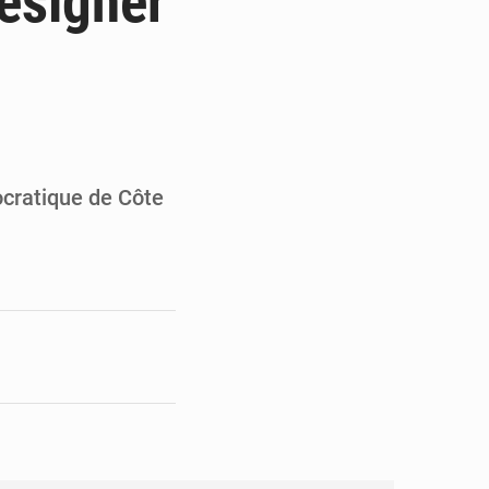
désigner
en faveur de la jeunesse
its forestiers non ligneux
ocratique de Côte