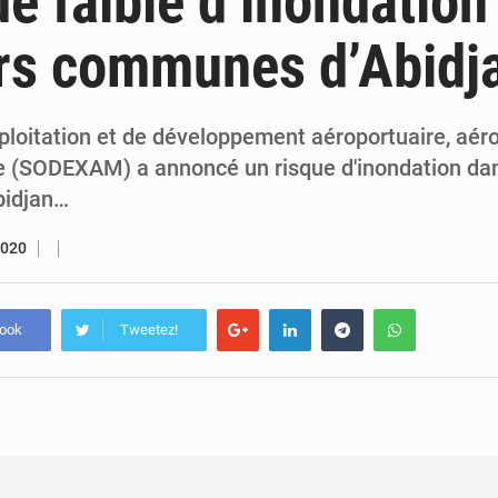
ue faible d’inondation
5 août 2026
Assassinat de l’entrepreneur sportif Vally Amisi : le principal sus
rs communes d’Abidj
5 août 2026
Compétitions africaines : la CAF ferme la porte à l’AC Lé
xploitation et de développement aéroportuaire, aér
 (SODEXAM) a annoncé un risque d'inondation dan
idjan…
2020
book
Tweetez!