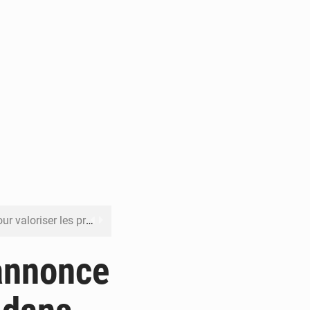
its forestiers non ligneux
rer les investissements
 annonce
o sa feuille de route