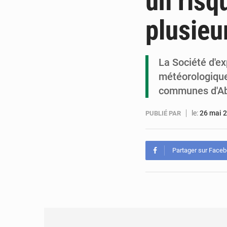
un risq
plusieu
La Société d'e
météorologique
communes d'Ab
le:
26 mai 
PUBLIÉ PAR
Partager sur Face