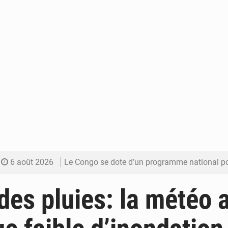
6 août 2026
Le Congo se dote d’un programme national pour valoriser les produ
5 août 2026
Congo-Électricité : la BAD renforce son appui pour accélé
des pluies: la météo
5 août 2026
Cémac : la Commission présente à Denis Sassou N’Guess