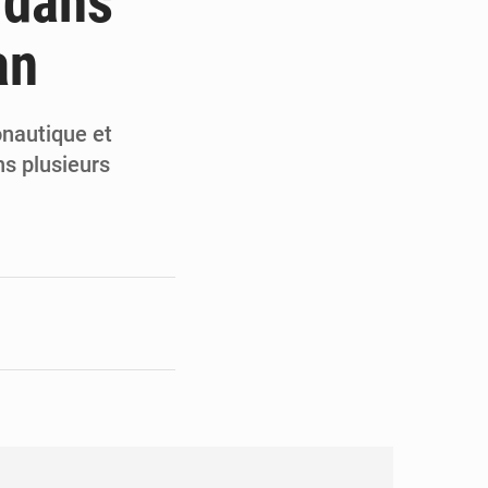
 dans
pect arrêté à Brazzaville
an
opards et à l’AS Otohô
onautique et
s plusieurs