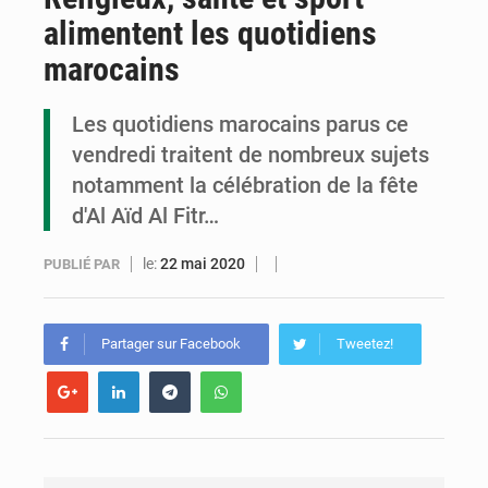
alimentent les quotidiens
Cémac : la Commission présente à Denis Sassou N’Guesso sa feuille de route
marocains
Assassinat de l’entrepreneur sportif Vally Amisi : le principal suspect arrêté à Brazzaville
Les quotidiens marocains parus ce
Compétitions africaines : la CAF ferme la porte à l’AC Léopards et à l’AS Otohô
vendredi traitent de nombreux sujets
notamment la célébration de la fête
d'Al Aïd Al Fitr…
le:
22 mai 2020
PUBLIÉ PAR
Partager sur Facebook
Tweetez!