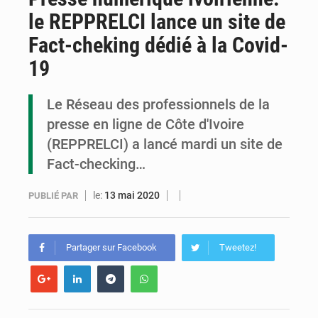
le REPPRELCI lance un site de
Cémac : la Commission présente à Denis Sassou N’Guesso sa feuille de route
Fact-cheking dédié à la Covid-
Assassinat de l’entrepreneur sportif Vally Amisi : le principal suspect arrêté à Brazzaville
19
Compétitions africaines : la CAF ferme la porte à l’AC Léopards et à l’AS Otohô
Le Réseau des professionnels de la
presse en ligne de Côte d'Ivoire
(REPPRELCI) a lancé mardi un site de
Fact-checking…
le:
13 mai 2020
PUBLIÉ PAR
Partager sur Facebook
Tweetez!