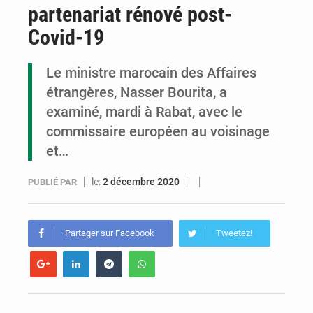
partenariat rénové post-
Congo : la Grande foire agricole pour renforcer la souveraineté alimentaire
Covid-19
Congo-RDC : Brazzaville et Kinshasa renforcent leur coopération en faveur de la jeunesse
Le ministre marocain des Affaires
Le Congo se dote d’un programme national pour valoriser les produits forestiers non ligneux
étrangères, Nasser Bourita, a
examiné, mardi à Rabat, avec le
commissaire européen au voisinage
et…
le:
2 décembre 2020
PUBLIÉ PAR
Partager sur Facebook
Tweetez!