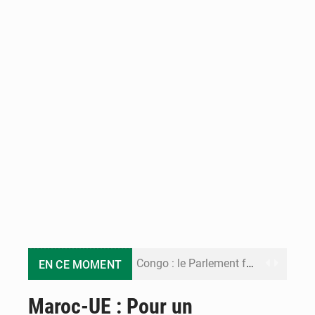
Congo : le Parlement formule 28 recommandations sur le Cadre budgétaire 2027-2029
EN CE MOMENT
Congo : Brazzaville se dote d’un plan d’action pour renforcer sa résilience climatique
Maroc-UE : Pour un