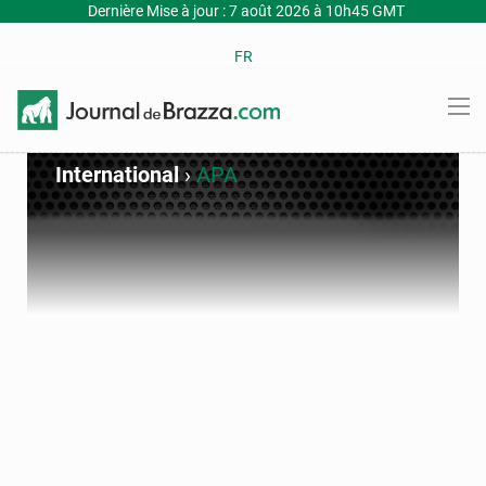
Dernière Mise à jour : 7 août 2026 à 10h45 GMT
FR
International
›
APA