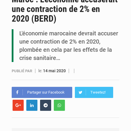
une contraction de 2% en
Congo : la Grande foire agricole pour renforcer la souveraineté alimentaire
2020 (BERD)
Congo-RDC : Brazzaville et Kinshasa renforcent leur coopération en faveur de la jeunesse
L'économie marocaine devrait accuser
Le Congo se dote d’un programme national pour valoriser les produits forestiers non ligneux
une contraction de 2% en 2020,
plombée en cela par les effets de la
crise sanitaire…
le:
14 mai 2020
PUBLIÉ PAR
Partager sur Facebook
Tweetez!