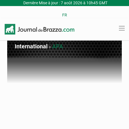
Dernière Mise à jour : 7 août 2026 à 10h45 GMT
FR
International
›
APA