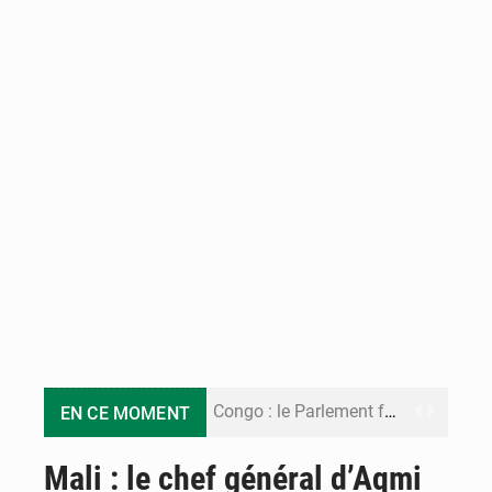
Congo : le Parlement formule 28 recommandations sur le Cadre budgétaire 2027-2029
EN CE MOMENT
Congo : Brazzaville se dote d’un plan d’action pour renforcer sa résilience climatique
Mali : le chef général d’Aqmi