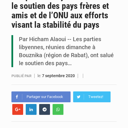
le soutien des pays frères et
Congo : la Grande foire agricole pour renforcer la souveraineté alimentaire
amis et de l’ONU aux efforts
Congo-RDC : Brazzaville et Kinshasa renforcent leur coopération en faveur de la jeunesse
visant la stabilité du pays
Le Congo se dote d’un programme national pour valoriser les produits forestiers non ligneux
Par Hicham Alaoui -- Les parties
libyennes, réunies dimanche à
Bouznika (région de Rabat), ont salué
le soutien des pays…
le:
7 septembre 2020
PUBLIÉ PAR
Partager sur Facebook
Tweetez!