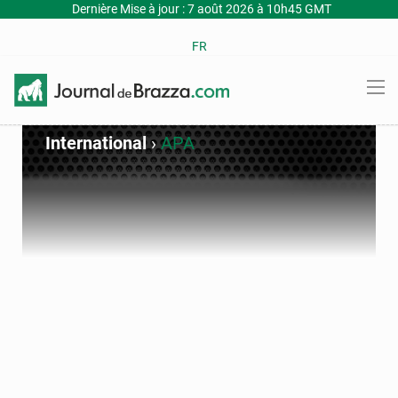
Dernière Mise à jour : 7 août 2026 à 10h45 GMT
FR
International
›
APA