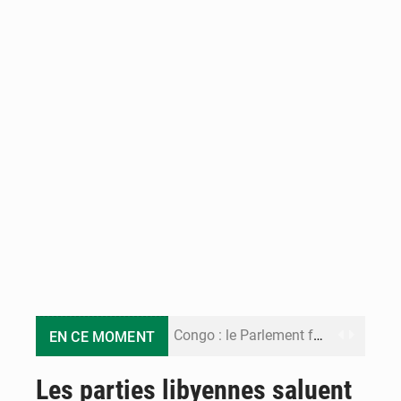
Congo : le Parlement formule 28 recommandations sur le Cadre budgétaire 2027-2029
EN CE MOMENT
Congo : Brazzaville se dote d’un plan d’action pour renforcer sa résilience climatique
Les parties libyennes saluent