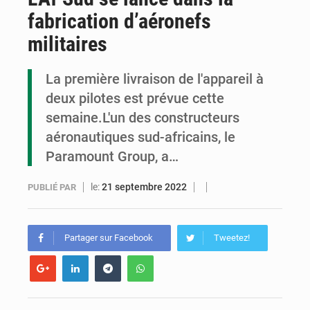
fabrication d’aéronefs
Cémac : la Commission présente à Denis Sassou N’Guesso sa feuille de route
militaires
Assassinat de l’entrepreneur sportif Vally Amisi : le principal suspect arrêté à Brazzaville
La première livraison de l'appareil à
Compétitions africaines : la CAF ferme la porte à l’AC Léopards et à l’AS Otohô
deux pilotes est prévue cette
semaine.L'un des constructeurs
aéronautiques sud-africains, le
Paramount Group, a…
le:
21 septembre 2022
PUBLIÉ PAR
Partager sur Facebook
Tweetez!