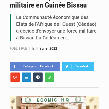
militaire en Guinée Bissau
Congo : la Grande foire agricole pour renforcer la souveraineté alimentaire
Congo-RDC : Brazzaville et Kinshasa renforcent leur coopération en faveur de la jeunesse
La Communauté économique des
Etats de l'Afrique de l'Ouest (Cédéao)
Le Congo se dote d’un programme national pour valoriser les produits forestiers non ligneux
a décidé d'envoyer une force militaire
à Bissau.La Cédéao en…
le:
4 février 2022
PUBLIÉ PAR
Partager sur Facebook
Tweetez!