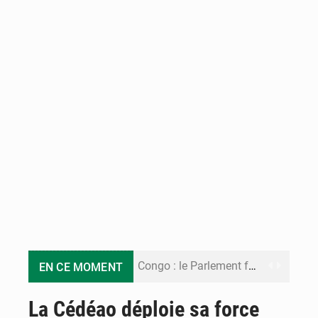
Congo : le Parlement formule 28 recommandations sur le Cadre budgétaire 2027-2029
EN CE MOMENT
Congo : Brazzaville se dote d’un plan d’action pour renforcer sa résilience climatique
La Cédéao déploie sa force