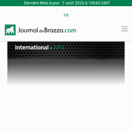
Dernière Mise à jour : 7 août 2026 à 10h45 GMT
FR
International
›
APA