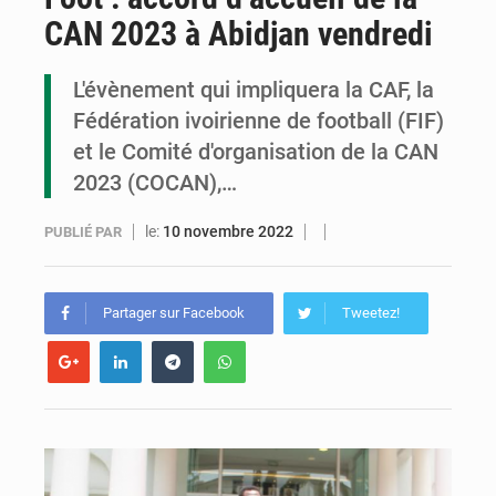
CAN 2023 à Abidjan vendredi
Cémac : la Commission présente à Denis Sassou N’Guesso sa feuille de route
Assassinat de l’entrepreneur sportif Vally Amisi : le principal suspect arrêté à Brazzaville
L'évènement qui impliquera la CAF, la
Fédération ivoirienne de football (FIF)
Compétitions africaines : la CAF ferme la porte à l’AC Léopards et à l’AS Otohô
et le Comité d'organisation de la CAN
2023 (COCAN),…
le:
10 novembre 2022
PUBLIÉ PAR
Partager sur Facebook
Tweetez!