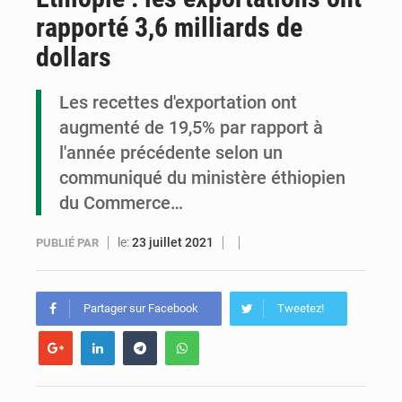
rapporté 3,6 milliards de
Congo : la Grande foire agricole pour renforcer la souveraineté alimentaire
dollars
Congo-RDC : Brazzaville et Kinshasa renforcent leur coopération en faveur de la jeunesse
Les recettes d'exportation ont
Le Congo se dote d’un programme national pour valoriser les produits forestiers non ligneux
augmenté de 19,5% par rapport à
l'année précédente selon un
communiqué du ministère éthiopien
du Commerce…
le:
23 juillet 2021
PUBLIÉ PAR
Partager sur Facebook
Tweetez!