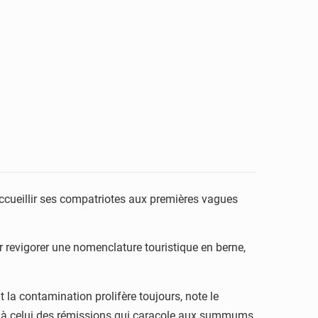
 accueillir ses compatriotes aux premières vagues
r revigorer une nomenclature touristique en berne,
 la contamination prolifère toujours, note le
ent à celui des rémissions qui caracole aux summums.