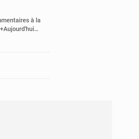
pect arrêté à Brazzaville
opards et à l’AS Otohô
mmentaires à la
e.+Aujourd'hui…