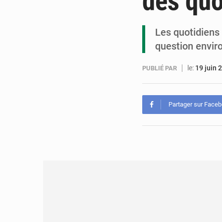
des quo
Les quotidiens
question enviro
le:
19 juin 
PUBLIÉ PAR
Partager sur Face