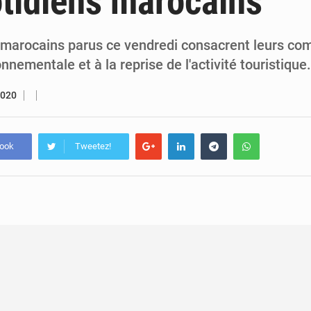
tidiens marocains
5 août 2026
Assassinat de l’entrepreneur sportif Vally Amisi : le principal sus
5 août 2026
Compétitions africaines : la CAF ferme la porte à l’AC Lé
 marocains parus ce vendredi consacrent leurs co
nnementale et à la reprise de l'activité touristiqu
2020
book
Tweetez!