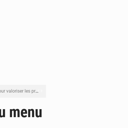
its forestiers non ligneux
rer les investissements
au menu
o sa feuille de route