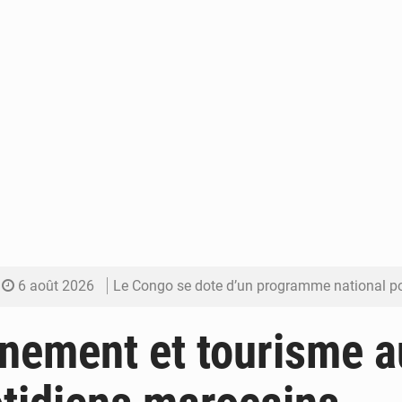
6 août 2026
Le Congo se dote d’un programme national pour valoriser les produ
5 août 2026
Congo-Électricité : la BAD renforce son appui pour accélé
nement et tourisme 
5 août 2026
Cémac : la Commission présente à Denis Sassou N’Guess