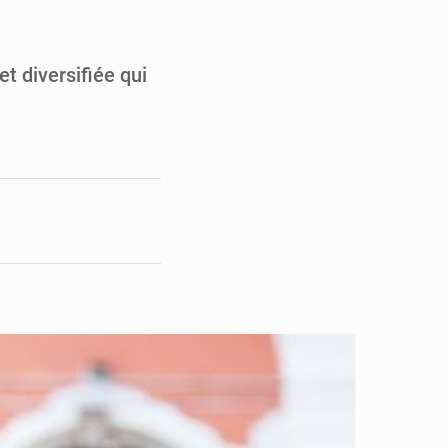
en faveur de la jeunesse
its forestiers non ligneux
t diversifiée qui