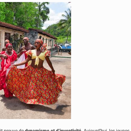
it preuve de
dynamisme et d’inventivité
. Aujourd’hui, les jeune