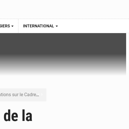
SIERS
INTERNATIONAL
re budgétaire 2027-2029
 sa résilience climatique
 de la
veraineté alimentaire