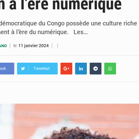
on à l’ère numérique
7 août 2026
Congo-RDC : Brazzaville et Kinshasa renforcent leur coopération 
6 août 2026
Le Congo se dote d’un programme national pour valoriser les produ
démocratique du Congo possède une culture riche e
ent à l’ère du numérique. Les…
le:
11 janvier 2024
UANO
book
Tweetez!