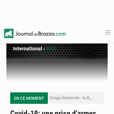
International
›
APA
Congo-Électricité : la BAD renforce son appui pour accélérer les investissements
EN CE MOMENT
Cémac : la Commission présente à Denis Sassou N’Guesso sa feuille de route
Covid-19: une prise d’armes