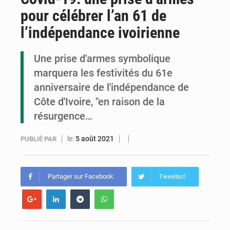
pour célébrer l’an 61 de
Assassinat de l’entrepreneur sportif Vally Amisi : le principal suspect arrêté à Brazzaville
l’indépendance ivoirienne
Compétitions africaines : la CAF ferme la porte à l’AC Léopards et à l’AS Otohô
Une prise d'armes symbolique
Congo : l’UDSN célèbre 393 nouveaux diplômés et mise sur l’excellence académique
marquera les festivités du 61e
anniversaire de l'indépendance de
Côte d'Ivoire, "en raison de la
résurgence…
le:
5 août 2021
PUBLIÉ PAR
Partager sur Facebook
Tweetez!