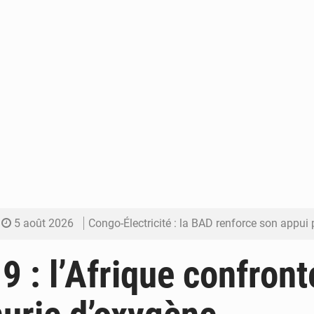
5 août 2026
Congo-Électricité : la BAD renforce son appui pour accélé
5 août 2026
Cémac : la Commission présente à Denis Sassou N’Guess
9 : l’Afrique confront
5 août 2026
Assassinat de l’entrepreneur sportif Vally Amisi : le principal sus