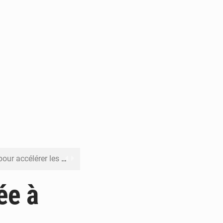
rer les investissements
o sa feuille de route
ée à
pect arrêté à Brazzaville