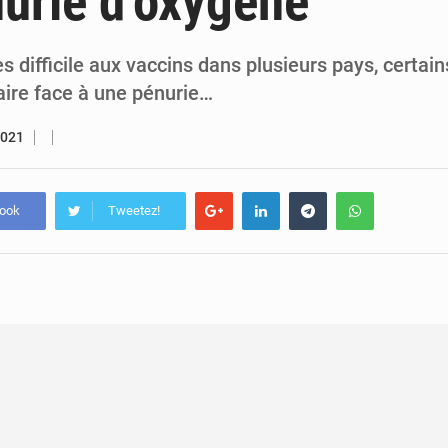
urie d’oxygène
5 août 2026
Compétitions africaines : la CAF ferme la porte à l’AC Lé
4 août 2026
Congo : l’UDSN célèbre 393 nouveaux diplômés et mise sur l
ès difficile aux vaccins dans plusieurs pays, certain
aire face à une pénurie…
2021
book
Tweetez!