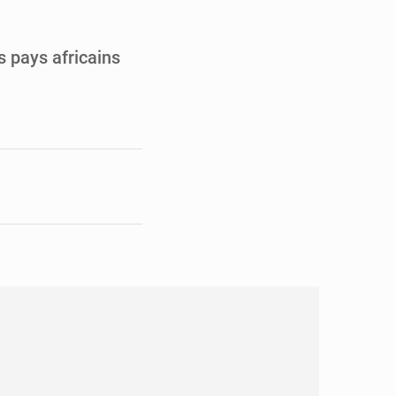
opards et à l’AS Otohô
’excellence académique
s pays africains