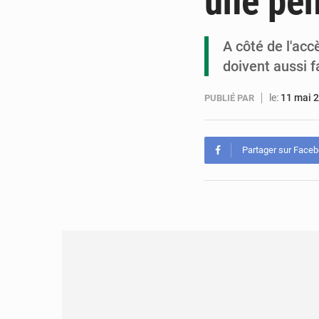
une pén
A côté de l'acc
doivent aussi f
le:
11 mai 
PUBLIÉ PAR
Partager sur Face