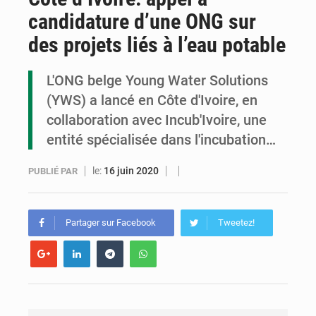
candidature d’une ONG sur
Cémac : la Commission présente à Denis Sassou N’Guesso sa feuille de route
des projets liés à l’eau potable
Assassinat de l’entrepreneur sportif Vally Amisi : le principal suspect arrêté à Brazzaville
L'ONG belge Young Water Solutions
Compétitions africaines : la CAF ferme la porte à l’AC Léopards et à l’AS Otohô
(YWS) a lancé en Côte d'Ivoire, en
collaboration avec Incub'Ivoire, une
entité spécialisée dans l'incubation…
le:
16 juin 2020
PUBLIÉ PAR
Partager sur Facebook
Tweetez!