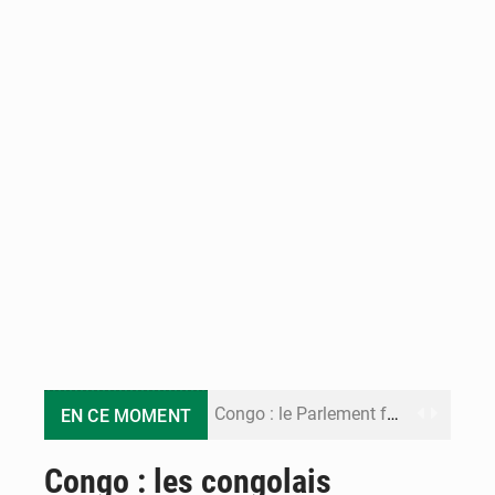
Congo : le Parlement formule 28 recommandations sur le Cadre budgétaire 2027-2029
EN CE MOMENT
Congo : Brazzaville se dote d’un plan d’action pour renforcer sa résilience climatique
Congo : les congolais