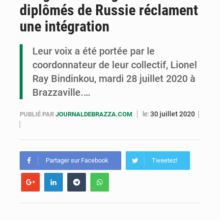
diplômés de Russie réclament
Congo : la Grande foire agricole pour renforcer la souveraineté alimentaire
une intégration
Congo-RDC : Brazzaville et Kinshasa renforcent leur coopération en faveur de la jeunesse
Leur voix a été portée par le
Le Congo se dote d’un programme national pour valoriser les produits forestiers non ligneux
coordonnateur de leur collectif, Lionel
Ray Bindinkou, mardi 28 juillet 2020 à
Brazzaville.…
le:
30 juillet 2020
PUBLIÉ PAR
JOURNALDEBRAZZA.COM
Partager sur Facebook
Tweetez!