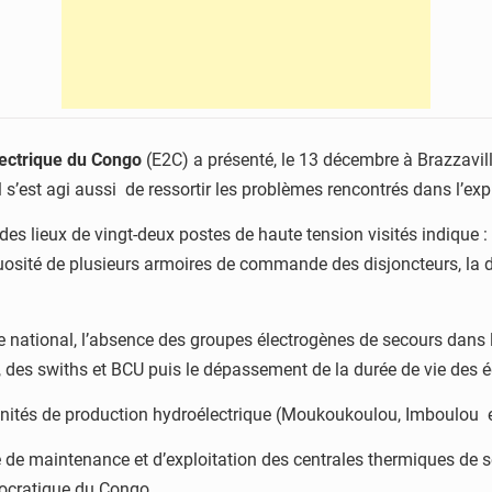
lectrique du Congo
(E2C) a présenté, le 13 décembre à Brazzaville,
s’est agi aussi de ressortir les problèmes rencontrés dans l’expl
at des lieux de vingt-deux postes de haute tension visités indique 
fectuosité de plusieurs armoires de commande des disjoncteurs, 
e national, l’absence des groupes électrogènes de secours dans la
, des swiths et BCU puis le dépassement de la durée de vie des
is unités de production hydroélectrique (Moukoukoulou, Imboulo
 de maintenance et d’exploitation des centrales thermiques de se
mocratique du Congo.