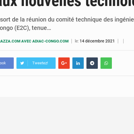
 aux nouvelles techno
7 août 2026
Congo-RDC : Brazzaville et Kinshasa renforcent leur coopération 
6 août 2026
Le Congo se dote d’un programme national pour valoriser les produ
ssort de la réunion du comité technique des ingénie
Congo (E2C), tenue…
le:
14 décembre 2021
AZZA.COM AVEC ADIAC-CONGO.COM
book
Tweetez!