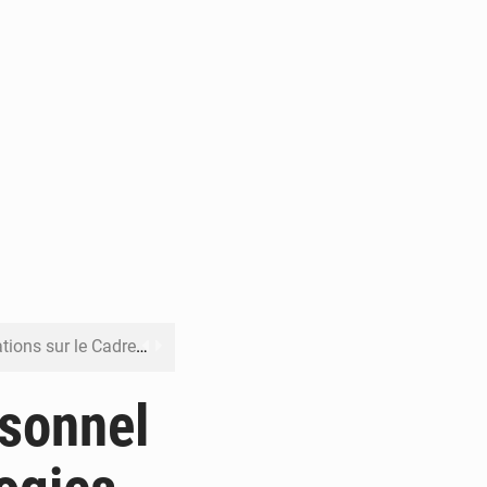
re budgétaire 2027-2029
 sa résilience climatique
rsonnel
veraineté alimentaire