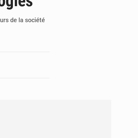
logies
en faveur de la jeunesse
its forestiers non ligneux
urs de la société