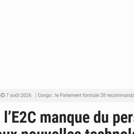
7 août 2026
Congo : le Parlement formule 28 recommandations sur le Cad
7 août 2026
Congo : Brazzaville se dote d’un plan d’action pour renforcer
 l’E2C manque du pe
7 août 2026
Congo : la Grande foire agricole pour renforcer la sou