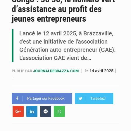
d’assistance au profit des
Assassinat de l’entrepreneur sportif Vally Amisi : le principal suspect arrêté à Brazzaville
jeunes entrepreneurs
Compétitions africaines : la CAF ferme la porte à l’AC Léopards et à l’AS Otohô
Lancé le 12 avril 2025, à Brazzaville,
Congo : l’UDSN célèbre 393 nouveaux diplômés et mise sur l’excellence académique
c'est une initiative de l'association
Génération auto-entrepreneur (GAE).
L'association GAE vient de…
le:
14 avril 2025
PUBLIÉ PAR
JOURNALDEBRAZZA.COM
Partager sur Facebook
Tweetez!