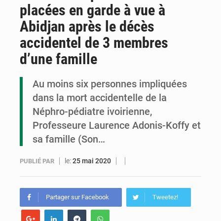
placées en garde à vue à
Congo : la Grande foire agricole pour renforcer la souveraineté alimentaire
Abidjan après le décès
Congo-RDC : Brazzaville et Kinshasa renforcent leur coopération en faveur de la jeunesse
accidentel de 3 membres
Le Congo se dote d’un programme national pour valoriser les produits forestiers non ligneux
d’une famille
Au moins six personnes impliquées
dans la mort accidentelle de la
Néphro-pédiatre ivoirienne,
Professeure Laurence Adonis-Koffy et
sa famille (Son…
le:
25 mai 2020
PUBLIÉ PAR
Partager sur Facebook
Tweetez!