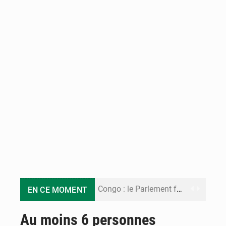
Congo : le Parlement formule 28 recommandations sur le Cadre budgétaire 2027-2029
EN CE MOMENT
Congo : Brazzaville se dote d’un plan d’action pour renforcer sa résilience climatique
Au moins 6 personnes