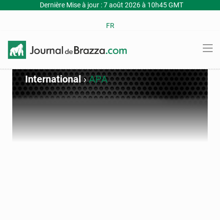
Dernière Mise à jour : 7 août 2026 à 10h45 GMT
FR
International
›
APA