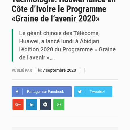
Côte d’Ivoire le Programme
Cémac : la Commission présente à Denis Sassou N’Guesso sa feuille de route
«Graine de l’avenir 2020»
Assassinat de l’entrepreneur sportif Vally Amisi : le principal suspect arrêté à Brazzaville
Le géant chinois des Télécoms,
Compétitions africaines : la CAF ferme la porte à l’AC Léopards et à l’AS Otohô
Huawei, a lancé lundi à Abidjan
l'édition 2020 du Programme « Graine
de l'avenir »,…
le:
7 septembre 2020
PUBLIÉ PAR
Partager sur Facebook
Tweetez!