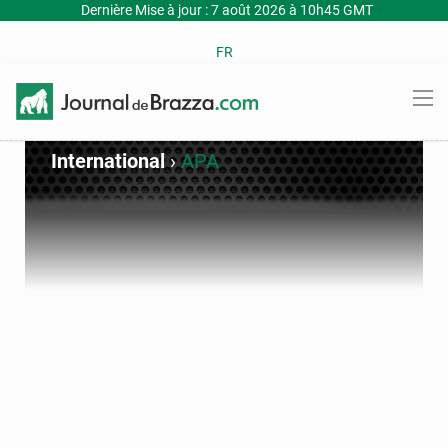
Dernière Mise à jour : 7 août 2026 à 10h45 GMT
FR
International
›
APA