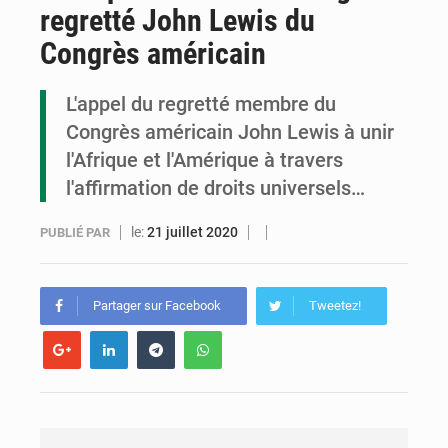
regretté John Lewis du
Congo : la Grande foire agricole pour renforcer la souveraineté alimentaire
Congrès américain
Congo-RDC : Brazzaville et Kinshasa renforcent leur coopération en faveur de la jeunesse
L'appel du regretté membre du
Le Congo se dote d’un programme national pour valoriser les produits forestiers non ligneux
Congrès américain John Lewis à unir
l'Afrique et l'Amérique à travers
l'affirmation de droits universels…
le:
21 juillet 2020
PUBLIÉ PAR
Partager sur Facebook
Tweetez!