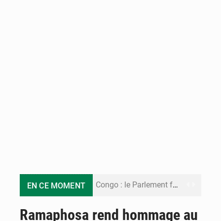
Congo : le Parlement formule 28 recommandations sur le Cadre budgétaire 2027-2029
EN CE MOMENT
Congo : Brazzaville se dote d’un plan d’action pour renforcer sa résilience climatique
Ramaphosa rend hommage au