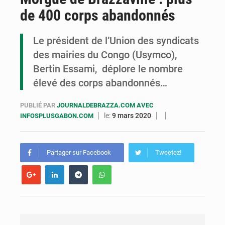
de 400 corps abandonnés
Congo : la Grande foire agricole pour renforcer la souveraineté alimentaire
Congo-RDC : Brazzaville et Kinshasa renforcent leur coopération en faveur de la jeunesse
Le président de l’Union des syndicats
des mairies du Congo (Usymco),
Le Congo se dote d’un programme national pour valoriser les produits forestiers non ligneux
Bertin Essami, déplore le nombre
élevé des corps abandonnés…
PUBLIÉ PAR
JOURNALDEBRAZZA.COM AVEC
le:
9 mars 2020
INFOSPLUSGABON.COM
Partager sur Facebook
Tweetez!