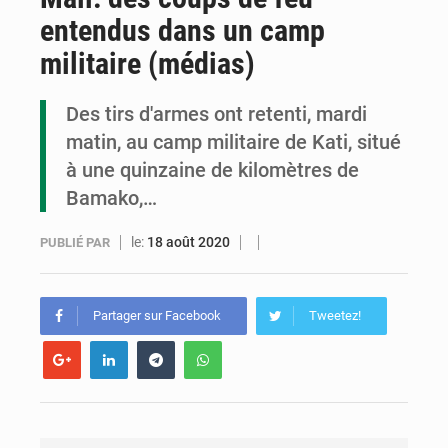
entendus dans un camp
Congo : la Grande foire agricole pour renforcer la souveraineté alimentaire
militaire (médias)
Congo-RDC : Brazzaville et Kinshasa renforcent leur coopération en faveur de la jeunesse
Des tirs d'armes ont retenti, mardi
Le Congo se dote d’un programme national pour valoriser les produits forestiers non ligneux
matin, au camp militaire de Kati, situé
à une quinzaine de kilomètres de
Bamako,…
le:
18 août 2020
PUBLIÉ PAR
Partager sur Facebook
Tweetez!