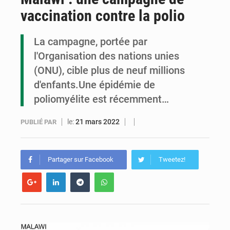
vaccination contre la polio
Congo : la Grande foire agricole pour renforcer la souveraineté alimentaire
Congo-RDC : Brazzaville et Kinshasa renforcent leur coopération en faveur de la jeunesse
La campagne, portée par
l'Organisation des nations unies
Le Congo se dote d’un programme national pour valoriser les produits forestiers non ligneux
(ONU), cible plus de neuf millions
d'enfants.Une épidémie de
poliomyélite est récemment…
le:
21 mars 2022
PUBLIÉ PAR
Partager sur Facebook
Tweetez!