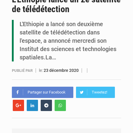
de télédétection
Cémac : la Commission présente à Denis Sassou N’Guesso sa feuille de route
Assassinat de l’entrepreneur sportif Vally Amisi : le principal suspect arrêté à Brazzaville
L'Ethiopie a lancé son deuxième
satellite de télédétection dans
Compétitions africaines : la CAF ferme la porte à l’AC Léopards et à l’AS Otohô
l'espace, a annoncé mercredi son
Institut des sciences et technologies
spatiales.La…
le:
23 décembre 2020
PUBLIÉ PAR
Partager sur Facebook
Tweetez!