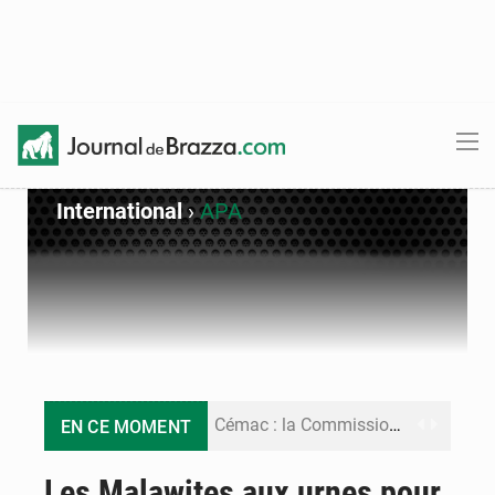
International
›
APA
Cémac : la Commission présente à Denis Sassou N’Guesso sa feuille de route
EN CE MOMENT
Assassinat de l’entrepreneur sportif Vally Amisi : le principal suspect arrêté à Brazzaville
Les Malawites aux urnes pour