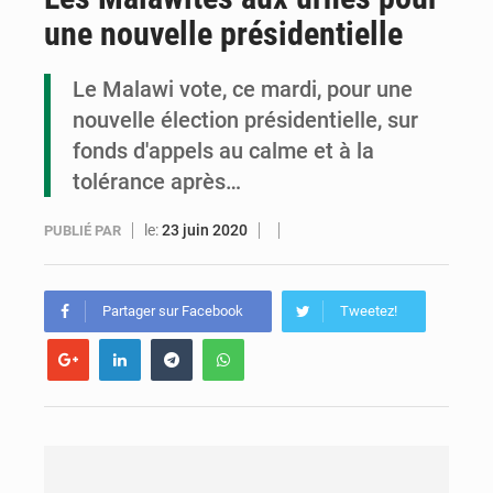
une nouvelle présidentielle
Compétitions africaines : la CAF ferme la porte à l’AC Léopards et à l’AS Otohô
Congo : l’UDSN célèbre 393 nouveaux diplômés et mise sur l’excellence académique
Le Malawi vote, ce mardi, pour une
nouvelle élection présidentielle, sur
Congo : deux nouveaux ambassadeurs présentent leurs lettres de créance
fonds d'appels au calme et à la
tolérance après…
le:
23 juin 2020
PUBLIÉ PAR
Partager sur Facebook
Tweetez!