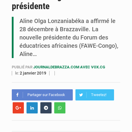
présidente
Congo : la Grande foire agricole pour renforcer la souveraineté alimentaire
Congo-RDC : Brazzaville et Kinshasa renforcent leur coopération en faveur de la jeunesse
Aline Olga Lonzaniabéka a affirmé le
28 décembre à Brazzaville. La
Le Congo se dote d’un programme national pour valoriser les produits forestiers non ligneux
nouvelle présidente du Forum des
éducatrices africaines (FAWE-Congo),
Aline…
PUBLIÉ PAR
JOURNALDEBRAZZA.COM AVEC VOX.CG
le:
2 janvier 2019
Partager sur Facebook
Tweetez!