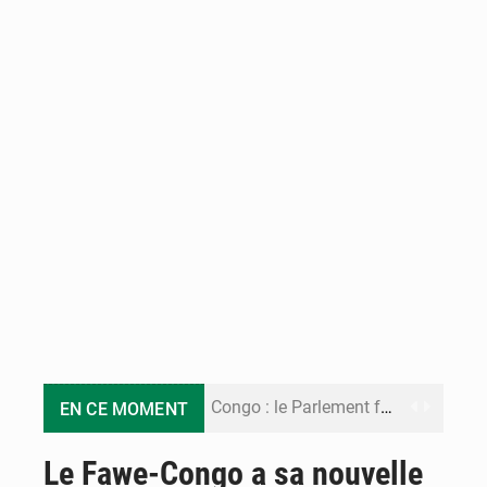
Congo : le Parlement formule 28 recommandations sur le Cadre budgétaire 2027-2029
EN CE MOMENT
Congo : Brazzaville se dote d’un plan d’action pour renforcer sa résilience climatique
Le Fawe-Congo a sa nouvelle