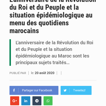
du Roi et du Peuple et la
Cémac : la Commission présente à Denis Sassou N’Guesso sa feuille de route
situation épidémiologique au
Assassinat de l’entrepreneur sportif Vally Amisi : le principal suspect arrêté à Brazzaville
menu des quotidiens
Compétitions africaines : la CAF ferme la porte à l’AC Léopards et à l’AS Otohô
marocains
L'anniversaire de la Révolution du Roi
et du Peuple et la situation
épidémiologique au Maroc sont les
principaux sujets traités…
le:
20 août 2020
PUBLIÉ PAR
Partager sur Facebook
Tweetez!