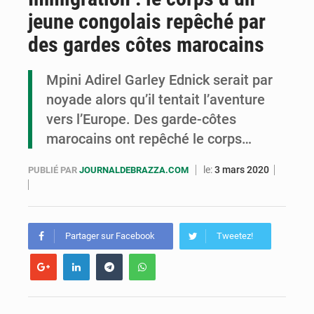
jeune congolais repêché par
Cémac : la Commission présente à Denis Sassou N’Guesso sa feuille de route
des gardes côtes marocains
Assassinat de l’entrepreneur sportif Vally Amisi : le principal suspect arrêté à Brazzaville
Mpini Adirel Garley Ednick serait par
Compétitions africaines : la CAF ferme la porte à l’AC Léopards et à l’AS Otohô
noyade alors qu’il tentait l’aventure
vers l’Europe. Des garde-côtes
marocains ont repêché le corps…
le:
3 mars 2020
PUBLIÉ PAR
JOURNALDEBRAZZA.COM
Partager sur Facebook
Tweetez!