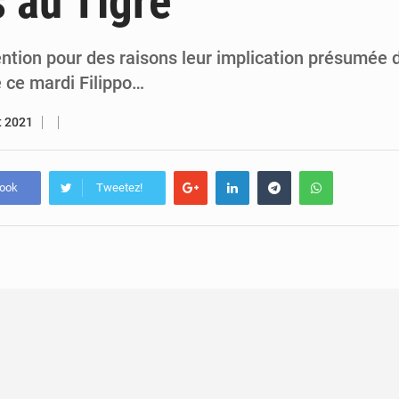
 au Tigré
5 août 2026
Assassinat de l’entrepreneur sportif Vally Amisi : le principal sus
5 août 2026
Compétitions africaines : la CAF ferme la porte à l’AC Lé
ention pour des raisons leur implication présumée d
é ce mardi Filippo…
et 2021
book
Tweetez!