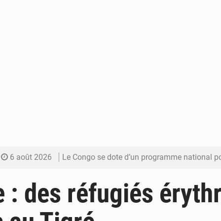
6 août 2026
Le Congo se dote d’un programme national pour valoriser les produ
5 août 2026
Congo-Électricité : la BAD renforce son appui pour accélé
e : des réfugiés éryth
5 août 2026
Cémac : la Commission présente à Denis Sassou N’Guess