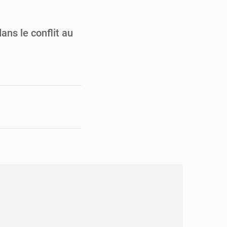
pect arrêté à Brazzaville
opards et à l’AS Otohô
ans le conflit au