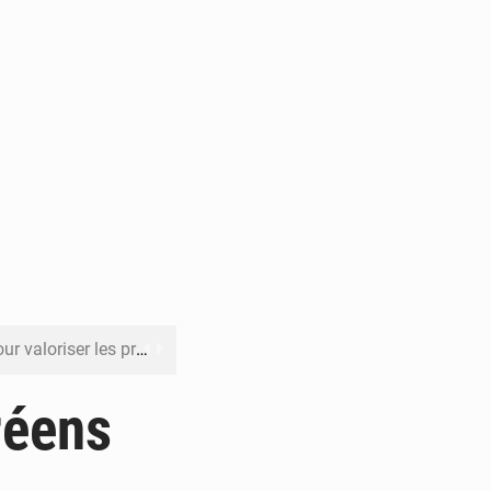
its forestiers non ligneux
rer les investissements
réens
o sa feuille de route