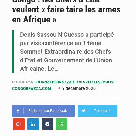
veulent « faire taire les armes
Congo : la Grande foire agricole pour renforcer la souveraineté alimentaire
en Afrique »
Congo-RDC : Brazzaville et Kinshasa renforcent leur coopération en faveur de la jeunesse
Denis Sassou N’Guesso a participé
Le Congo se dote d’un programme national pour valoriser les produits forestiers non ligneux
par visioconférence au 14ème
Sommet Extraordinaire des Chefs
d’Etat et Gouvernement de l’Union
Africaine. Le…
PUBLIÉ PAR
JOURNALDEBRAZZA.COM AVEC LESECHOS-
le:
9 décembre 2020
CONGOBRAZZA.COM
Partager sur Facebook
Tweetez!