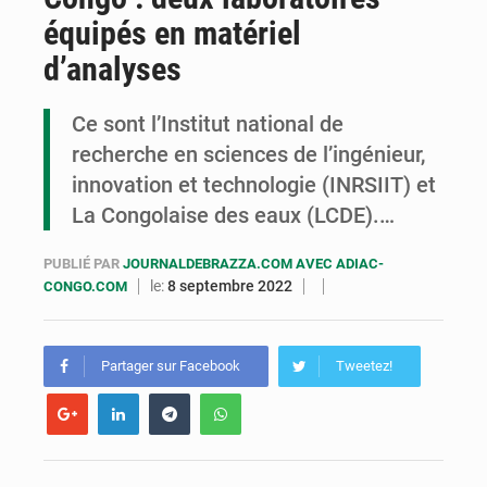
équipés en matériel
Cémac : la Commission présente à Denis Sassou N’Guesso sa feuille de route
d’analyses
Assassinat de l’entrepreneur sportif Vally Amisi : le principal suspect arrêté à Brazzaville
Ce sont l’Institut national de
Compétitions africaines : la CAF ferme la porte à l’AC Léopards et à l’AS Otohô
recherche en sciences de l’ingénieur,
innovation et technologie (INRSIIT) et
La Congolaise des eaux (LCDE).…
PUBLIÉ PAR
JOURNALDEBRAZZA.COM AVEC ADIAC-
le:
8 septembre 2022
CONGO.COM
Partager sur Facebook
Tweetez!